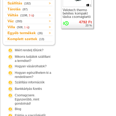
Szállítás
(182)
1
Tárolás
(87)
Velotech thermo
betétes kompakt
Váltás
(1198,
3 új
)
táska csomagtartó
tetejére
Váz
(293)
4792 Ft
20 %
Villa
(508,
1 új
)
Egyéb termékek
(26)
Komplett szettek
(13)
Miért rendelj tőlünk?
Mikorra tudjátok szállítani
a terméket?
Hogyan vásárolhatok?
Hogyan egészíthetem ki a
rendelésem?
Szállítási információk
Bankkártyás fizetés
Csomagcsere.
Egyszerűbb, mint
gondolnád!
Blog
Elállás a szerződéstől