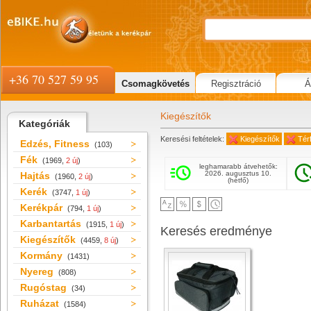
+36 70 527 59 95
Csomagkövetés
Regisztráció
Á
Kiegészítők
Kategóriák
Keresési feltételek:
Kiegészítők
Tér
Edzés, Fitness
(103)
Fék
(1969,
2 új
)
leghamarabb átvehetők:
2026. augusztus 10.
Hajtás
(1960,
2 új
)
(hétfő)
Kerék
(3747,
1 új
)
Kerékpár
(794,
1 új
)
Karbantartás
(1915,
1 új
)
Keresés eredménye
Kiegészítők
(4459,
8 új
)
Kormány
(1431)
Nyereg
(808)
Rugóstag
(34)
Ruházat
(1584)