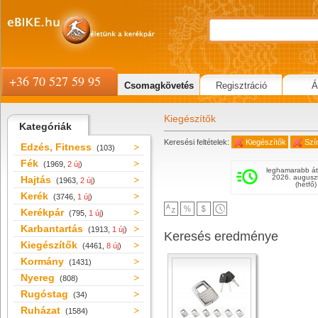
+36 70 527 59 95
Csomagkövetés
Regisztráció
Á
Kiegészítők
Kategóriák
Keresési feltételek:
Kiegészítők
Szí
Edzés, Fitness
(103)
Fék
(1969,
2 új
)
leghamarabb át
2026. augusz
Hajtás
(1963,
2 új
)
(hétfő)
Kerék
(3746,
1 új
)
Kerékpár
(795,
1 új
)
Karbantartás
(1913,
1 új
)
Keresés eredménye
Kiegészítők
(4461,
8 új
)
Kormány
(1431)
Nyereg
(808)
Rugóstag
(34)
Ruházat
(1584)