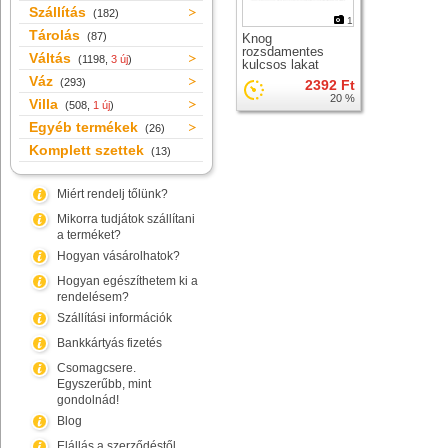
Szállítás
(182)
1
Tárolás
(87)
Knog
rozsdamentes
Váltás
(1198,
3 új
)
kulcsos lakat
Váz
(293)
2392 Ft
20 %
Villa
(508,
1 új
)
Egyéb termékek
(26)
Komplett szettek
(13)
Miért rendelj tőlünk?
Mikorra tudjátok szállítani
a terméket?
Hogyan vásárolhatok?
Hogyan egészíthetem ki a
rendelésem?
Szállítási információk
Bankkártyás fizetés
Csomagcsere.
Egyszerűbb, mint
gondolnád!
Blog
Elállás a szerződéstől