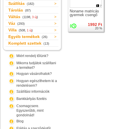
Szállítás
(182)
7
Tárolás
(87)
Noname matricás
gyermek csengő
Váltás
(1198,
3 új
)
Váz
(293)
1992 Ft
20 %
Villa
(508,
1 új
)
Egyéb termékek
(26)
Komplett szettek
(13)
Miért rendelj tőlünk?
Mikorra tudjátok szállítani
a terméket?
Hogyan vásárolhatok?
Hogyan egészíthetem ki a
rendelésem?
Szállítási információk
Bankkártyás fizetés
Csomagcsere.
Egyszerűbb, mint
gondolnád!
Blog
Elállás a szerződéstől