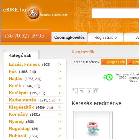
+36 70 527 59 95
Csomagkövetés
Regisztráció
Á
Kiegészítők
Kategóriák
Keresési feltételek:
Kiegészítők
Szín
Edzés, Fitness
(103)
Fék
(1968,
2 új
)
leghamarabb át
2026. augusz
Hajtás
(1963,
2 új
)
(kedd)
Kerék
(3746,
1 új
)
Kerékpár
(795,
1 új
)
Karbantartás
(1913,
1 új
)
Keresés eredménye
Kiegészítők
(4459,
8 új
)
Kormány
(1431)
Nyereg
(808)
Rugóstag
(34)
Ruházat
(1584)