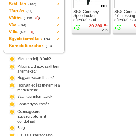
Szállítás
(182)
11
Tárolás
(87)
SKS-Germany
SKS-German
Speedrocker
47 Trekking
Váltás
(1198,
3 új
)
sárvédő szett
sárvédő sze
Váz
(293)
20 290 Ft
8
12 %
Villa
(508,
1 új
)
Egyéb termékek
(26)
Komplett szettek
(13)
Miért rendelj tőlünk?
Mikorra tudjátok szállítani
a terméket?
Hogyan vásárolhatok?
Hogyan egészíthetem ki a
rendelésem?
Szállítási információk
Bankkártyás fizetés
Csomagcsere.
Egyszerűbb, mint
gondolnád!
Blog
Elállás a szerződéstől