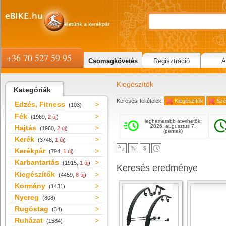
+36 70 527 59 95
Csomagkövetés
Regisztráció
Á
Kiegészítők
Kategóriák
Keresési feltételek:
Kiegészítők
Szé
Edzés, Fitness
(103)
Fék
(1969,
2 új
)
leghamarabb átvehetők:
2026. augusztus 7.
Hajtás
(1960,
2 új
)
(péntek)
Kerék
(3748,
1 új
)
Kerékpár
(794,
1 új
)
Karbantartás
(1915,
1 új
)
Keresés eredménye
Kiegészítők
(4459,
8 új
)
Kormány
(1431)
Nyereg
(808)
Rugóstag
(34)
Ruházat
(1584)