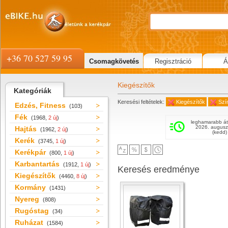
+36 70 527 59 95
Csomagkövetés
Regisztráció
Á
Kiegészítők
Kategóriák
Keresési feltételek:
Kiegészítők
Szí
Edzés, Fitness
(103)
Fék
(1968,
2 új
)
leghamarabb át
2026. augusz
Hajtás
(1962,
2 új
)
(kedd)
Kerék
(3745,
1 új
)
Kerékpár
(800,
1 új
)
Karbantartás
(1912,
1 új
)
Keresés eredménye
Kiegészítők
(4460,
8 új
)
Kormány
(1431)
Nyereg
(808)
Rugóstag
(34)
Ruházat
(1584)