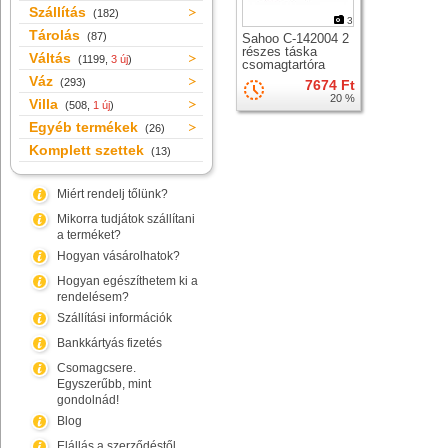
Szállítás
(182)
3
Tárolás
(87)
Sahoo C-142004 2
részes táska
Váltás
(1199,
3 új
)
csomagtartóra
Váz
(293)
7674 Ft
20 %
Villa
(508,
1 új
)
Egyéb termékek
(26)
Komplett szettek
(13)
Miért rendelj tőlünk?
Mikorra tudjátok szállítani
a terméket?
Hogyan vásárolhatok?
Hogyan egészíthetem ki a
rendelésem?
Szállítási információk
Bankkártyás fizetés
Csomagcsere.
Egyszerűbb, mint
gondolnád!
Blog
Elállás a szerződéstől