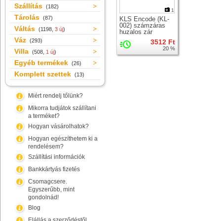
Szállítás
(182)
1
Tárolás
(87)
KLS Encode (KL-
002) számzáras
Váltás
(1198,
3 új
)
huzalos zár
Váz
(293)
3512 Ft
20 %
Villa
(508,
1 új
)
Egyéb termékek
(26)
Komplett szettek
(13)
Miért rendelj tőlünk?
Mikorra tudjátok szállítani
a terméket?
Hogyan vásárolhatok?
Hogyan egészíthetem ki a
rendelésem?
Szállítási információk
Bankkártyás fizetés
Csomagcsere.
Egyszerűbb, mint
gondolnád!
Blog
Elállás a szerződéstől