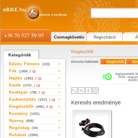
+36 70 527 59 95
Csomagkövetés
Regisztráció
Á
Kiegészítők
Kategóriák
Keresési feltételek:
Kiegészítők
Átm
Edzés, Fitness
(103)
Fék
(1969,
2 új
)
leghamarabb át
2026. augusz
Hajtás
(1963,
2 új
)
(hétfő)
Kerék
(3747,
1 új
)
Kerékpár
(795,
1 új
)
Karbantartás
(1913,
1 új
)
Keresés eredménye
Kiegészítők
(4461,
8 új
)
Kormány
(1431)
Nyereg
(808)
Rugóstag
(34)
Ruházat
(1584)