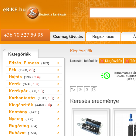
+36 70 527 59 95
Csomagkövetés
Regisztráció
Á
Kiegészítők
Kategóriák
Keresési feltételek:
Kiegészítők
Tér
Edzés, Fitness
(103)
Fék
(1968,
2 új
)
leghamarabb át
2026. augusz
Hajtás
(1963,
2 új
)
(kedd)
Kerék
(3745,
1 új
)
Kerékpár
(800,
1 új
)
Karbantartás
(1913,
1 új
)
Keresés eredménye
Kiegészítők
(4460,
8 új
)
Kormány
(1431)
Nyereg
(808)
Rugóstag
(34)
Ruházat
(1584)