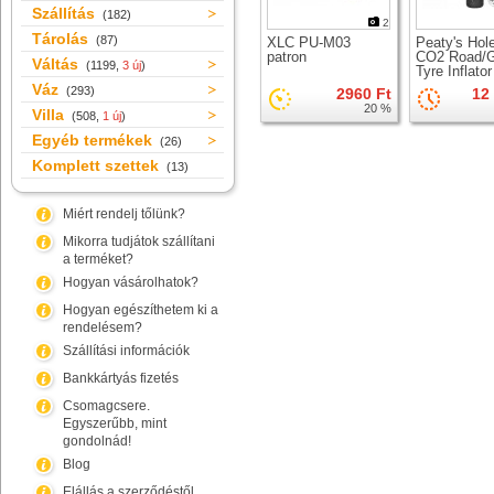
Szállítás
(182)
2
Tárolás
(87)
XLC PU-M03
Peaty's Hol
patron
CO2 Road/G
Váltás
(1199,
3 új
)
Tyre Inflator
Váz
(293)
2960 Ft
12
20 %
Villa
(508,
1 új
)
Egyéb termékek
(26)
Komplett szettek
(13)
Miért rendelj tőlünk?
Mikorra tudjátok szállítani
a terméket?
Hogyan vásárolhatok?
Hogyan egészíthetem ki a
rendelésem?
Szállítási információk
Bankkártyás fizetés
Csomagcsere.
Egyszerűbb, mint
gondolnád!
Blog
Elállás a szerződéstől