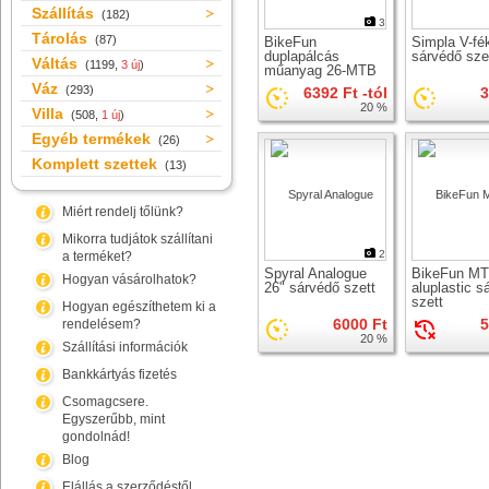
Szállítás
(182)
3
Tárolás
(87)
BikeFun
Simpla V-fé
duplapálcás
sárvédő sze
Váltás
(1199,
3 új
)
műanyag 26-MTB
sárvédő szett
Váz
(293)
6392 Ft -tól
3
20 %
Villa
(508,
1 új
)
Egyéb termékek
(26)
Komplett szettek
(13)
Miért rendelj tőlünk?
Mikorra tudjátok szállítani
2
a terméket?
Spyral Analogue
BikeFun M
Hogyan vásárolhatok?
26" sárvédő szett
aluplastic s
szett
Hogyan egészíthetem ki a
6000 Ft
5
rendelésem?
20 %
Szállítási információk
Bankkártyás fizetés
Csomagcsere.
Egyszerűbb, mint
gondolnád!
Blog
Elállás a szerződéstől