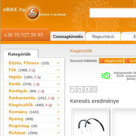
+36 70 527 59 95
Csomagkövetés
Regisztráció
Á
Kiegészítők
Kategóriák
Keresési feltételek:
Kiegészítők
Szé
Edzés, Fitness
(103)
Fék
(1968,
2 új
)
leghamarabb át
2026. augusz
Hajtás
(1962,
2 új
)
(kedd)
Kerék
(3745,
1 új
)
Kerékpár
(800,
1 új
)
Karbantartás
(1912,
1 új
)
Keresés eredménye
Kiegészítők
(4460,
8 új
)
Kormány
(1431)
Nyereg
(808)
Rugóstag
(34)
Ruházat
(1584)