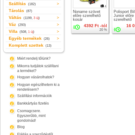
Szállítás
(182)
4
Tárolás
(87)
Noname szövet
Polisport Bi
előre szerelhető
Junior előre
Váltás
(1199,
3 új
)
kosár
szerelhető
gyerekülés
Váz
(293)
4392 Ft -tól
16 0
20 %
Villa
(508,
1 új
)
Egyéb termékek
(26)
Komplett szettek
(13)
Miért rendelj tőlünk?
Mikorra tudjátok szállítani
a terméket?
Hogyan vásárolhatok?
Hogyan egészíthetem ki a
rendelésem?
Szállítási információk
Bankkártyás fizetés
Csomagcsere.
Egyszerűbb, mint
gondolnád!
Blog
Elállás a szerződéstől