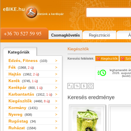
+36 70 527 59 95
Csomagkövetés
Regisztráció
Á
Kiegészítők
Kategóriák
Keresési feltételek:
Kiegészítők
Szí
Edzés, Fitness
(103)
Fék
(1968,
2 új
)
leghamarabb át
2026. augusz
Hajtás
(1962,
2 új
)
(kedd)
Kerék
(3745,
1 új
)
Kerékpár
(800,
1 új
)
Karbantartás
(1912,
1 új
)
Keresés eredménye
Kiegészítők
(4460,
8 új
)
Kormány
(1431)
Nyereg
(808)
Rugóstag
(34)
Ruházat
(1584)