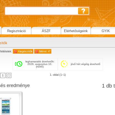
Regisztráció
ÁSZF
Elérhetőségeink
GYIK
zítők
feltételek:
Kiegészítők
Méret: 4"
leghamarabb átvehetők:
2026. augusztus 10.
jövő hét végéig átvehető
(hétfő)
1. oldal (1–1)
sés eredménye
1 db t