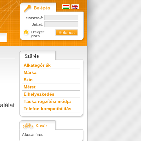
Belépés
Felhasználó:
Jelszó:
Elfelejtett
jelszó
Szűrés
Alkategóriák
Márka
Szín
Méret
Elhelyezkedés
Táska rögzítési módja
alálat
Telefon kompatibilitás
Kosár
A kosár üres.