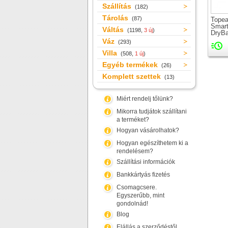
Szállítás
(182)
Tárolás
(87)
Tope
Smar
Váltás
(1198,
3 új
)
DryBa
telefo
Váz
(293)
kormá
Villa
(508,
1 új
)
Egyéb termékek
(26)
Komplett szettek
(13)
Miért rendelj tőlünk?
Mikorra tudjátok szállítani
a terméket?
Hogyan vásárolhatok?
Hogyan egészíthetem ki a
rendelésem?
Szállítási információk
Bankkártyás fizetés
Csomagcsere.
Egyszerűbb, mint
gondolnád!
Blog
Elállás a szerződéstől