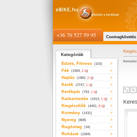
+36 70 527 59 95
Csomagkövetés
Kiegés
Kategóriák
Keresési 
Edzés, Fitness
(103)
Fék
(1969,
2 új
)
Hajtás
(1960,
2 új
)
Kerék
(3747,
1 új
)
Kerékpár
(793,
1 új
)
Karbantartás
(1913,
1 új
)
Kere
Kiegészítők
(4461,
8 új
)
Kormány
(1431)
Nyereg
(808)
Rugóstag
(34)
Ruházat
(1584)