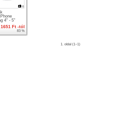
6
ak
tPhone
g 4" - 5"
ntartó
1651 Ft -tól
nyra
83 %
1. oldal (1–1)