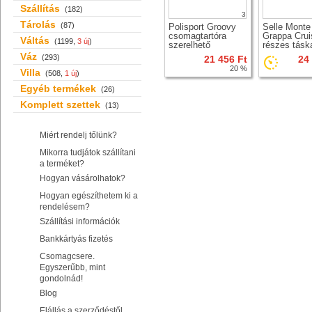
Szállítás
(182)
3
Tárolás
(87)
Polisport Groovy
Selle Monte
csomagtartóra
Grappa Crui
Váltás
(1199,
3 új
)
szerelhető
részes tásk
gyerekülés
csomagtartó
Váz
(293)
21 456 Ft
24
20 %
Villa
(508,
1 új
)
Egyéb termékek
(26)
Komplett szettek
(13)
Miért rendelj tőlünk?
Mikorra tudjátok szállítani
a terméket?
Hogyan vásárolhatok?
Hogyan egészíthetem ki a
rendelésem?
Szállítási információk
Bankkártyás fizetés
Csomagcsere.
Egyszerűbb, mint
gondolnád!
Blog
Elállás a szerződéstől