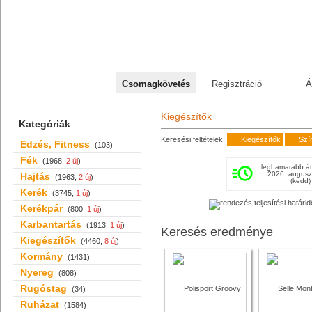
+36 70 527 59 95
Csomagkövetés
Regisztráció
Á
Kiegészítők
Kategóriák
Keresési feltételek:
Kiegészítők
Szí
Edzés, Fitness
(103)
Fék
(1968,
2 új
)
leghamarabb át
2026. augusz
Hajtás
(1963,
2 új
)
(kedd)
Kerék
(3745,
1 új
)
Kerékpár
(800,
1 új
)
Karbantartás
(1913,
1 új
)
Keresés eredménye
Kiegészítők
(4460,
8 új
)
Kormány
(1431)
Nyereg
(808)
Rugóstag
(34)
Ruházat
(1584)