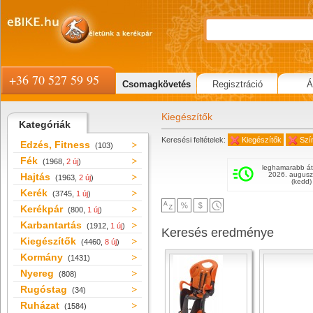
+36 70 527 59 95
Csomagkövetés
Regisztráció
Á
Kiegészítők
Kategóriák
Keresési feltételek:
Kiegészítők
Szín
Edzés, Fitness
(103)
Fék
(1968,
2 új
)
leghamarabb át
2026. augusz
Hajtás
(1963,
2 új
)
(kedd)
Kerék
(3745,
1 új
)
Kerékpár
(800,
1 új
)
Karbantartás
(1912,
1 új
)
Keresés eredménye
Kiegészítők
(4460,
8 új
)
Kormány
(1431)
Nyereg
(808)
Rugóstag
(34)
Ruházat
(1584)