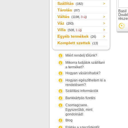
Szállítás
(182)
Tárolás
(87)
Basil
Doubl
Váltás
(1198,
3 új
)
része
csoma
Váz
(293)
Villa
(508,
1 új
)
Egyéb termékek
(26)
Komplett szettek
(13)
Miért rendelj tőlünk?
Mikorra tudjátok szállítani
a terméket?
Hogyan vásárolhatok?
Hogyan egészíthetem ki a
rendelésem?
Szállítási információk
Bankkártyás fizetés
Csomagcsere.
Egyszerűbb, mint
gondolnád!
Blog
Elállás a szerződéstől