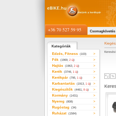
+36 70 527 59 95
Csomagkövetés
Kiegés
Kategóriák
Keresési 
Edzés, Fitness
(103)
Fék
(1969,
2 új
)
Hajtás
(1963,
2 új
)
Kerék
(3746,
1 új
)
Kerékpár
(795,
1 új
)
Karbantartás
(1913,
1 új
)
Kere
Kiegészítők
(4461,
8 új
)
Kormány
(1431)
Nyereg
(808)
Rugóstag
(34)
Ruházat
(1584)