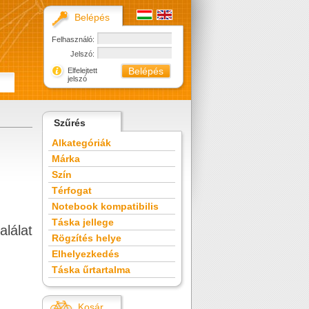
Belépés
Felhasználó:
Jelszó:
Elfelejtett
jelszó
Szűrés
Alkategóriák
Márka
Szín
Térfogat
Notebook kompatibilis
Táska jellege
alálat
Rögzítés helye
Elhelyezkedés
Táska űrtartalma
Kosár