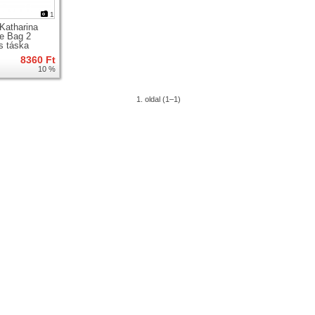
1
 Katharina
e Bag 2
s táska
gtartóra
8360 Ft
10 %
1. oldal (1–1)