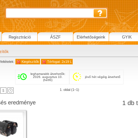
Regisztráció
ÁSZF
Elérhetőségeink
GYIK
zítők
feltételek:
Kiegészítők
Térfogat: 2x19 L
leghamarabb átvehetők:
2026. augusztus 10.
jövő hét végéig átvehető
(hétfő)
1. oldal (1–1)
sés eredménye
1 db t