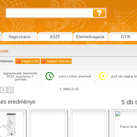
Regisztráció
ÁSZF
Elérhetőségeink
GYIK
zítők
feltételek:
Kiegészítők
Italtartó táskába
leghamarabb átvehetők:
2026. augusztus 7.
ezen a héten átvehető
jövő hét végéig á
(péntek)
1. oldal (1–5)
sés eredménye
5 db t