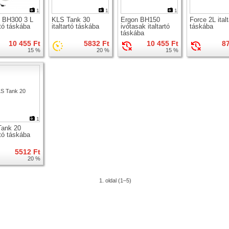
1
1
1
 BH300 3 L
KLS Tank 30
Ergon BH150
Force 2L italt
rtó táskába
italtartó táskába
ivótasak italtartó
táskába
táskába
10 455 Ft
5832 Ft
10 455 Ft
8
15 %
20 %
15 %
1
Tank 20
rtó táskába
5512 Ft
20 %
1. oldal (1–5)