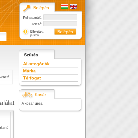
Belépés
Felhasználó:
Jelszó:
Elfelejtett
jelszó
Szűrés
Alkategóriák
Márka
tvehető
Térfogat
Kosár
alálat
A kosár üres.