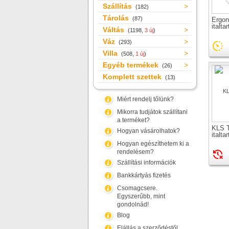
Szállítás
(182)
Tárolás
(87)
Ergon
italta
Váltás
(1198,
3 új
)
Váz
(293)
Villa
(508,
1 új
)
Egyéb termékek
(26)
Komplett szettek
(13)
Miért rendelj tőlünk?
Mikorra tudjátok szállítani
a terméket?
KLS 
Hogyan vásárolhatok?
italta
Hogyan egészíthetem ki a
rendelésem?
Szállítási információk
Bankkártyás fizetés
Csomagcsere.
Egyszerűbb, mint
gondolnád!
Blog
Elállás a szerződéstől