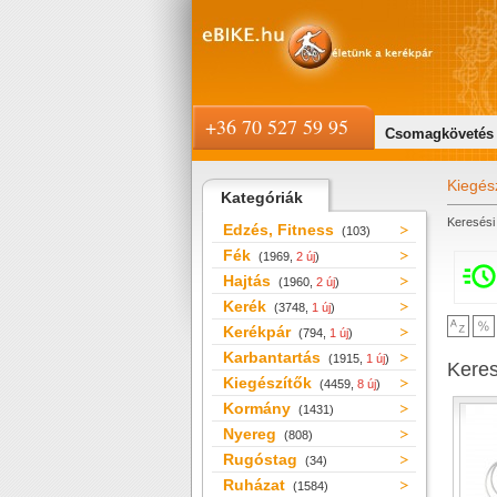
+36 70 527 59 95
Csomagkövetés
Kiegés
Kategóriák
Keresési 
Edzés, Fitness
(103)
Fék
(1969,
2 új
)
Hajtás
(1960,
2 új
)
Kerék
(3748,
1 új
)
Kerékpár
(794,
1 új
)
Karbantartás
(1915,
1 új
)
Kere
Kiegészítők
(4459,
8 új
)
Kormány
(1431)
Nyereg
(808)
Rugóstag
(34)
Ruházat
(1584)