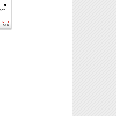
1
artó
792 Ft
20 %