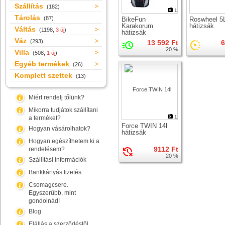
Szállítás
(182)
1
Tárolás
(87)
BikeFun
Roswheel 5
Karakorum
hátizsák
Váltás
(1198,
3 új
)
hátizsák
Váz
(293)
13 592 Ft
6
20 %
Villa
(508,
1 új
)
Egyéb termékek
(26)
Komplett szettek
(13)
Miért rendelj tőlünk?
Mikorra tudjátok szállítani
1
a terméket?
Force TWIN 14l
Hogyan vásárolhatok?
hátizsák
Hogyan egészíthetem ki a
9112 Ft
rendelésem?
20 %
Szállítási információk
Bankkártyás fizetés
Csomagcsere.
Egyszerűbb, mint
gondolnád!
Blog
Elállás a szerződéstől