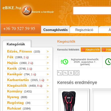
+36 70 527 59 95
Csomagkövetés
Regisztráció
Á
Kiegészítők
Kategóriák
Keresési feltételek:
Kiegészítők
Háti
Edzés, Fitness
(103)
Fék
(1969,
2 új
)
leghamarabb átvehetők:
2026. augusztus 7.
Hajtás
(1960,
2 új
)
(péntek)
Kerék
(3748,
1 új
)
Kerékpár
(794,
1 új
)
Karbantartás
(1915,
1 új
)
Keresés eredménye
Kiegészítők
(4459,
8 új
)
Kormány
(1431)
Nyereg
(808)
Rugóstag
(34)
Ruházat
(1584)