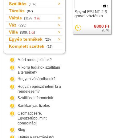
Szállítás
(182)
1
Tárolás
(87)
Spyral ESLNF 2.6
gravel váztáska
Váltás
(1199,
3 új
)
Váz
(293)
6800 Ft
20 %
Villa
(508,
1 új
)
Egyéb termékek
(26)
Komplett szettek
(13)
Miért rendelj tőlünk?
Mikorra tudjátok szállítani
a terméket?
Hogyan vásárolhatok?
Hogyan egészíthetem ki a
rendelésem?
Szállítási információk
Bankkártyás fizetés
Csomagcsere.
Egyszerűbb, mint
gondolnád!
Blog
Elállás a szerződéstől