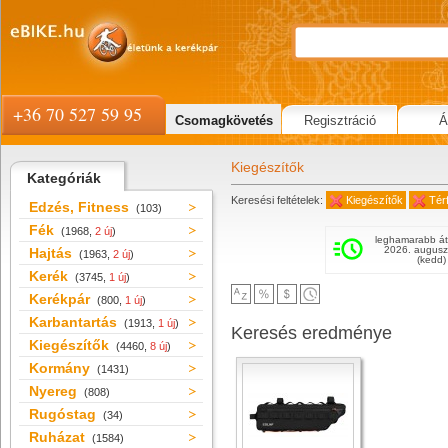
+36 70 527 59 95
Csomagkövetés
Regisztráció
Á
Kiegészítők
Kategóriák
Keresési feltételek:
Kiegészítők
Térf
Edzés, Fitness
(103)
Fék
(1968,
2 új
)
leghamarabb át
2026. augusz
Hajtás
(1963,
2 új
)
(kedd)
Kerék
(3745,
1 új
)
Kerékpár
(800,
1 új
)
Karbantartás
(1913,
1 új
)
Keresés eredménye
Kiegészítők
(4460,
8 új
)
Kormány
(1431)
Nyereg
(808)
Rugóstag
(34)
Ruházat
(1584)