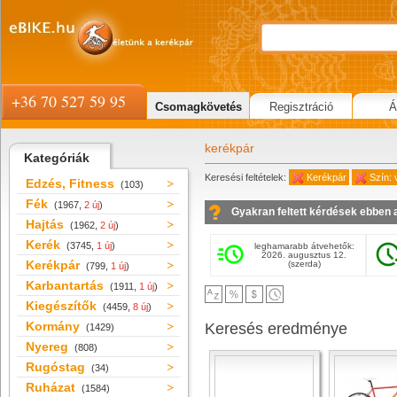
+36 70 527 59 95
Csomagkövetés
Regisztráció
Á
kerékpár
Kategóriák
Keresési feltételek:
Kerékpár
Szín: 
Edzés, Fitness
(103)
Fék
(1967,
2 új
)
Gyakran feltett kérdések ebben 
Hajtás
(1962,
2 új
)
Kerék
(3745,
1 új
)
leghamarabb átvehetők:
2026. augusztus 12.
Kerékpár
(szerda)
(799,
1 új
)
Karbantartás
(1911,
1 új
)
Kiegészítők
(4459,
8 új
)
Kormány
Keresés eredménye
(1429)
Nyereg
(808)
Rugóstag
(34)
Ruházat
(1584)