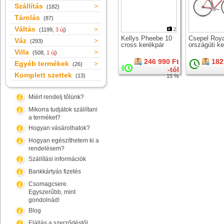
Szállítás
(182)
Tárolás
(87)
Váltás
(1199,
3 új
)
2
Kellys Pheebe 10
Csepel Roya
Váz
(293)
cross kerékpár
országúti k
Villa
(508,
1 új
)
246 990 Ft
182
Egyéb termékek
(26)
-tól
Komplett szettek
(13)
15 %
Miért rendelj tőlünk?
Mikorra tudjátok szállítani
a terméket?
Hogyan vásárolhatok?
Hogyan egészíthetem ki a
rendelésem?
Szállítási információk
Bankkártyás fizetés
Csomagcsere.
Egyszerűbb, mint
gondolnád!
Blog
Elállás a szerződéstől