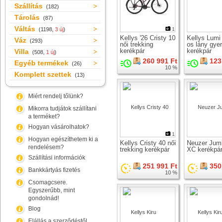
Szállítás
(182)
Tárolás
(87)
Váltás
(1198,
3 új
)
1
Kellys '26 Cristy 10
Kellys Lumi
Váz
(293)
női trekking
os lány gye
kerékpár
kerékpár
Villa
(508,
1 új
)
260 991 Ft
123
Egyéb termékek
(26)
10 %
Komplett szettek
(13)
Miért rendelj tőlünk?
Mikorra tudjátok szállítani
a terméket?
Hogyan vásárolhatok?
1
Hogyan egészíthetem ki a
Kellys Cristy 40 női
Neuzer Jum
rendelésem?
trekking kerékpár
XC kerékpá
Szállítási információk
251 991 Ft
350
Bankkártyás fizetés
10 %
Csomagcsere.
Egyszerűbb, mint
gondolnád!
Blog
Elállás a szerződéstől