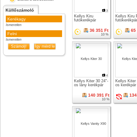
Küllőszámoló
3
Kellys Kiru
Kellys Kiru
Kerékagy
futókerékpár
futókerékpá
Ismeretlen
36 351 Ft
65
Felni
10 %
Ismeretlen
Számolj!
Így mérd le
4
Kellys Kiter 30 24"-
Kellys Kiter
os lány kerékpár
os kerékpár
140 391 Ft
134
10 %