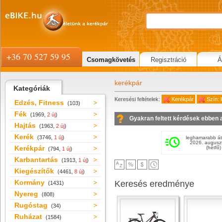
+36 70 527 59 95
Csomagkövetés
Regisztráció
Á
kerékpár
Kategóriák
Keresési feltételek:
Kerékpár
Szín: l
Edzés, Fitness
(103)
Fék
(1969,
2 új
)
Gyakran feltett kérdések ebben 
Hajtás
(1963,
2 új
)
Kerék
(3746,
1 új
)
leghamarabb át
2026. augusz
Kerékpár
(hétfő)
(794,
1 új
)
Karbantartás
(1913,
1 új
)
Kiegészítők
(4461,
8 új
)
Kormány
Keresés eredménye
(1431)
Nyereg
(808)
Rugóstag
(34)
Ruházat
(1584)