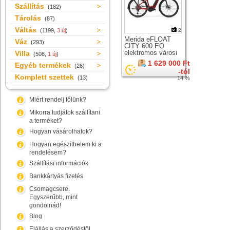
Szállítás
(182)
Tárolás
(87)
Váltás
(1199,
3 új
)
2
Merida eFLOAT
Váz
(293)
CITY 600 EQ
elektromos városi
Villa
(508,
1 új
)
kerékpár
1 629 000 Ft
Egyéb termékek
(26)
-tól
Komplett szettek
(13)
14 %
Miért rendelj tőlünk?
Mikorra tudjátok szállítani
a terméket?
Hogyan vásárolhatok?
Hogyan egészíthetem ki a
rendelésem?
Szállítási információk
Bankkártyás fizetés
Csomagcsere.
Egyszerűbb, mint
gondolnád!
Blog
Elállás a szerződéstől