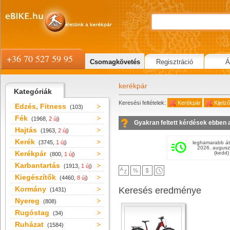
+36 70 527 59 95
Csomagkövetés
Regisztráció
Á
kerékpár
Kategóriák
Keresési feltételek:
Kerékpár
Kijel
Edzés, Fitness
(103)
Fék
(1968,
2 új
)
Gyakran feltett kérdések ebben 
Hajtás
(1963,
2 új
)
Kerék
(3745,
1 új
)
leghamarabb át
2026. augusz
Kerékpár
(kedd)
(800,
1 új
)
Karbantartás
(1913,
1 új
)
Kiegészítők
(4460,
8 új
)
Kormány
Keresés eredménye
(1431)
Nyereg
(808)
Rugóstag
(34)
Ruházat
(1584)