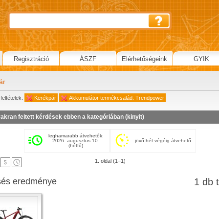
Regisztráció
ÁSZF
Elérhetőségeink
GYIK
ár
feltételek:
Kerékpár
Akkumulátor termékcsalád: Trendpower
akran feltett kérdések ebben a kategóriában (
kinyit
)
leghamarabb átvehetők:
2026. augusztus 10.
jövő hét végéig átvehető
(hétfő)
1. oldal (1–1)
sés eredménye
1 db t