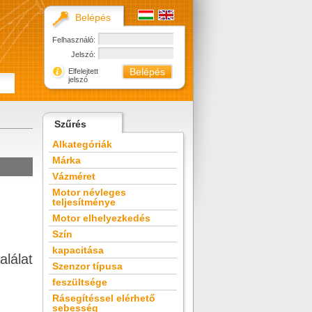
Belépés
Felhasználó:
Jelszó:
Elfelejtett
jelszó
Szűrés
Alkategóriák
Márka
Vázméret
Motor névleges
teljesítménye
Motor elhelyezkedés
Szín
kapacitása
alálat
Szenzor típusa
feszültsége
Rásegítéssel elérhető
sebesség