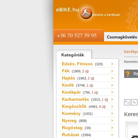
+36 70 527 59 95
Csomagkövetés
kerékp
Kategóriák
Keresési 
Edzés, Fitness
(103)
Fék
(1969,
2 új
)
Gy
Hajtás
(1963,
2 új
)
Kerék
(3746,
1 új
)
Kerékpár
(794,
1 új
)
Karbantartás
(1913,
1 új
)
Kiegészítők
(4461,
8 új
)
Kormány
Kere
(1431)
Nyereg
(808)
Rugóstag
(34)
Ruházat
(1584)