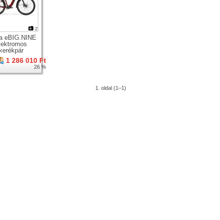
2
a eBIG.NINE
lektromos
kerékpár
1 286 010 Ft
26 %
1. oldal (1–1)