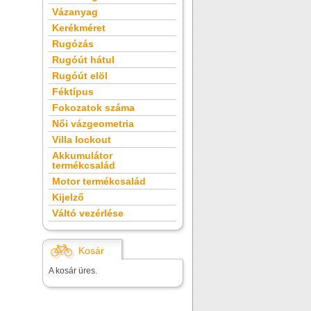
Vázanyag
Kerékméret
Rugózás
Rugóút hátul
Rugóút elöl
Féktípus
Fokozatok száma
Női vázgeometria
Villa lockout
Akkumulátor
termékcsalád
Motor termékcsalád
Kijelző
Váltó vezérlése
Kosár
A kosár üres.