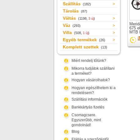
Szállítás
(182)
Tárolás
(87)
Váltás
(1198,
3 új
)
Merid
Váz
(293)
675 e
MTB 
Villa
(508,
1 új
)
Egyéb termékek
(26)
Komplett szettek
(13)
Miért rendelj tőlünk?
Mikorra tudjátok szállítani
a terméket?
Hogyan vásárolhatok?
Hogyan egészíthetem ki a
rendelésem?
Szállítási információk
Bankkártyás fizetés
Csomagcsere.
Egyszerűbb, mint
gondolnád!
Blog
Elállás a szerződéstől