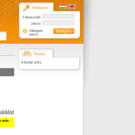
Belépés
Felhasználó:
Jelszó:
Elfelejtett
jelszó
Kosár
A kosár üres.
alálat
ss más