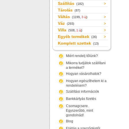
Szállítás
(182)
Tárolás
(87)
Váltás
(1199,
3 új
)
Váz
(293)
Villa
(508,
1 új
)
Egyéb termékek
(26)
Komplett szettek
(13)
Miért rendelj tőlünk?
Mikorra tudjátok szállítani
a terméket?
Hogyan vásárolhatok?
Hogyan egészíthetem ki a
rendelésem?
Szállítási információk
Bankkártyás fizetés
Csomagcsere.
Egyszerűbb, mint
gondolnád!
Blog
Elállás a szerződéstől