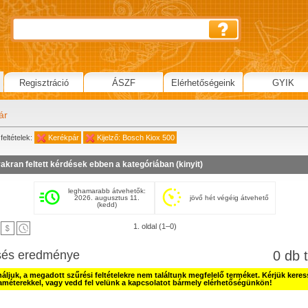
Regisztráció
ÁSZF
Elérhetőségeink
GYIK
ár
feltételek:
Kerékpár
Kijelző: Bosch Kiox 500
akran feltett kérdések ebben a kategóriában (
kinyit
)
leghamarabb átvehetők:
2026. augusztus 11.
jövő hét végéig átvehető
(kedd)
1. oldal (1–0)
sés eredménye
0 db t
náljuk, a megadott szűrési feltételekre nem találtunk megfelelő terméket. Kérjük kere
améterekkel, vagy vedd fel velünk a kapcsolatot bármely elérhetőségünkön!