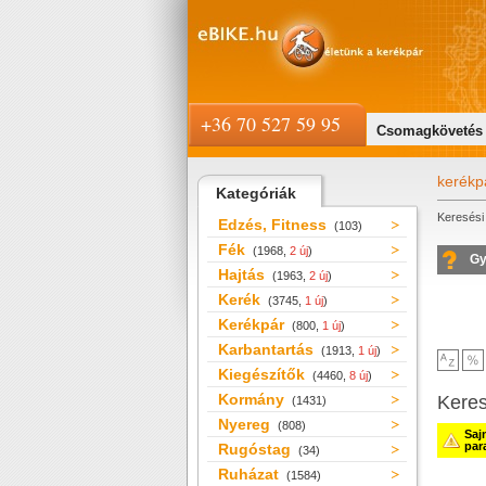
+36 70 527 59 95
Csomagkövetés
kerékp
Kategóriák
Keresési 
Edzés, Fitness
(103)
Fék
(1968,
2 új
)
Gy
Hajtás
(1963,
2 új
)
Kerék
(3745,
1 új
)
Kerékpár
(800,
1 új
)
Karbantartás
(1913,
1 új
)
Kiegészítők
(4460,
8 új
)
Kormány
Kere
(1431)
Nyereg
(808)
Saj
par
Rugóstag
(34)
Ruházat
(1584)