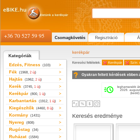
+36 70 527 59 95
Csomagkövetés
Regisztráció
Á
kerékpár
Kategóriák
Keresési feltételek:
Kerékpár
Szín: 
Edzés, Fitness
(103)
Fék
(1968,
2 új
)
Gyakran feltett kérdések ebben 
Hajtás
(1962,
2 új
)
Kerék
(3745,
1 új
)
leghamarabb át
2026. augusz
Kerékpár
(kedd)
(800,
1 új
)
Karbantartás
(1912,
1 új
)
Kiegészítők
(4460,
8 új
)
Kormány
Keresés eredménye
(1431)
Nyereg
(808)
Rugóstag
(34)
Ruházat
(1584)