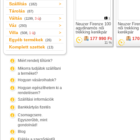
Szállítás
(182)
Tárolás
(87)
Váltás
(1199,
3 új
)
1
Neuzer Firenze 100
Neuzer Fire
Váz
(293)
agydinamós női
női trekking
trekking kerékpár
kerékpár
Villa
(508,
1 új
)
177 990 Ft
170
Egyéb termékek
(26)
11 %
Komplett szettek
(13)
Miért rendelj tőlünk?
Mikorra tudjátok szállítani
a terméket?
Hogyan vásárolhatok?
Hogyan egészíthetem ki a
rendelésem?
Szállítási információk
Bankkártyás fizetés
Csomagcsere.
Egyszerűbb, mint
gondolnád!
Blog
Elállás a szerződéstől