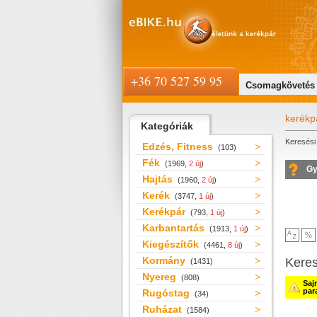
+36 70 527 59 95
Csomagkövetés
kerékp
Kategóriák
Keresési 
Edzés, Fitness
(103)
Fék
(1969,
2 új
)
Gy
Hajtás
(1960,
2 új
)
Kerék
(3747,
1 új
)
Kerékpár
(793,
1 új
)
Karbantartás
(1913,
1 új
)
Kiegészítők
(4461,
8 új
)
Kormány
Kere
(1431)
Nyereg
(808)
Saj
par
Rugóstag
(34)
Ruházat
(1584)