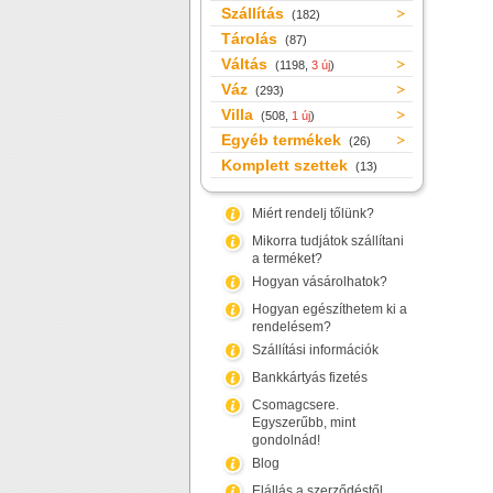
Szállítás
(182)
Tárolás
(87)
Váltás
(1198,
3 új
)
Váz
(293)
Villa
(508,
1 új
)
Egyéb termékek
(26)
Komplett szettek
(13)
Miért rendelj tőlünk?
Mikorra tudjátok szállítani
a terméket?
Hogyan vásárolhatok?
Hogyan egészíthetem ki a
rendelésem?
Szállítási információk
Bankkártyás fizetés
Csomagcsere.
Egyszerűbb, mint
gondolnád!
Blog
Elállás a szerződéstől