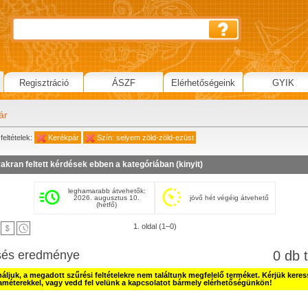
Regisztráció
ÁSZF
Elérhetőségeink
GYIK
ár
feltételek:
Kerékpár
Szín: selyem zöld-zöld-ezüst
akran feltett kérdések ebben a kategóriában (
kinyit
)
leghamarabb átvehetők:
2026. augusztus 10.
jövő hét végéig átvehető
(hétfő)
1. oldal (1–0)
sés eredménye
0 db t
náljuk, a megadott szűrési feltételekre nem találtunk megfelelő terméket. Kérjük kere
améterekkel, vagy vedd fel velünk a kapcsolatot bármely elérhetőségünkön!