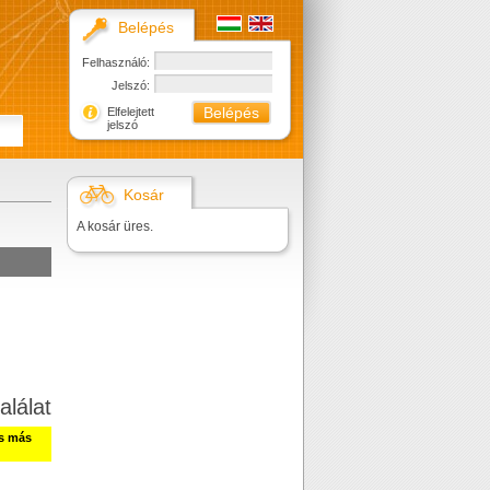
Belépés
Felhasználó:
Jelszó:
Elfelejtett
jelszó
Kosár
A kosár üres.
alálat
ss más