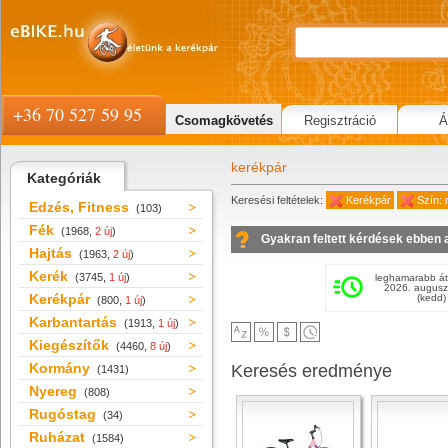
+36 70 527 59 95
Csomagkövetés
Regisztráció
Á
kerékpár
Kategóriák
Keresési feltételek:
Kerékpár
Szín: 
Edzés, Fitness
(103)
Fék
(1968,
2 új
)
Gyakran feltett kérdések ebben 
Hajtás
(1963,
2 új
)
Kerék
(3745,
1 új
)
leghamarabb át
2026. augusz
Kerékpár
(kedd)
(800,
1 új
)
Karbantartás
(1913,
1 új
)
Kiegészítők
(4460,
8 új
)
Kormány
Keresés eredménye
(1431)
Nyereg
(808)
Rugóstag
(34)
Ruházat
(1584)