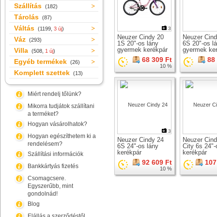
Szállítás
(182)
Tárolás
(87)
Váltás
(1199,
3 új
)
3
Neuzer Cindy 20
Neuzer Cind
Váz
(293)
1S 20"-os lány
6S 20"-os l
gyermek kerékpár
gyermek ke
Villa
(508,
1 új
)
68 309 Ft
88
Egyéb termékek
(26)
10 %
Komplett szettek
(13)
Miért rendelj tőlünk?
Mikorra tudjátok szállítani
a terméket?
Hogyan vásárolhatok?
3
Hogyan egészíthetem ki a
Neuzer Cindy 24
Neuzer Cind
rendelésem?
6S 24"-os lány
City 6s 24"-
kerékpár
kerékpár
Szállítási információk
92 609 Ft
107
Bankkártyás fizetés
10 %
Csomagcsere.
Egyszerűbb, mint
gondolnád!
Blog
Elállás a szerződéstől