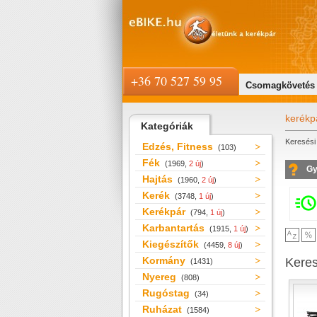
+36 70 527 59 95
Csomagkövetés
kerékp
Kategóriák
Keresési 
Edzés, Fitness
(103)
Fék
(1969,
2 új
)
Gy
Hajtás
(1960,
2 új
)
Kerék
(3748,
1 új
)
Kerékpár
(794,
1 új
)
Karbantartás
(1915,
1 új
)
Kiegészítők
(4459,
8 új
)
Kormány
Kere
(1431)
Nyereg
(808)
Rugóstag
(34)
Ruházat
(1584)