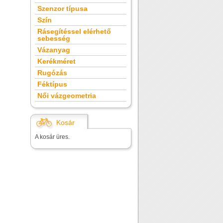
Szenzor típusa
Szín
Rásegítéssel elérhető
sebesség
Vázanyag
Kerékméret
Rugózás
Féktípus
Női vázgeometria
Kosár
A kosár üres.