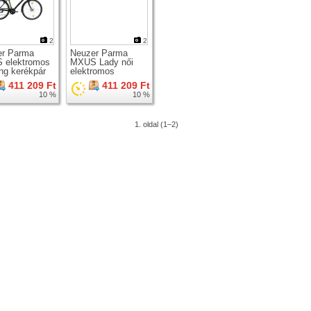
2
2
er Parma
Neuzer Parma
 elektromos
MXUS Lady női
ing kerékpár
elektromos
trekking kerékpár
411 209 Ft
411 209 Ft
10 %
10 %
1. oldal (1–2)