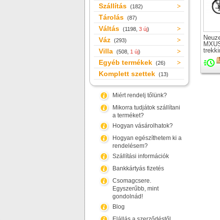
Szállítás
(182)
Tárolás
(87)
Váltás
(1198,
3 új
)
Neuz
Váz
(293)
MXUS
trekk
Villa
(508,
1 új
)
Egyéb termékek
(26)
Komplett szettek
(13)
Miért rendelj tőlünk?
Mikorra tudjátok szállítani
a terméket?
Hogyan vásárolhatok?
Hogyan egészíthetem ki a
rendelésem?
Szállítási információk
Bankkártyás fizetés
Csomagcsere.
Egyszerűbb, mint
gondolnád!
Blog
Elállás a szerződéstől