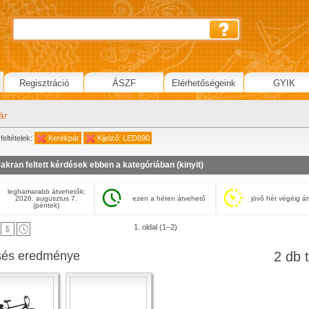
Regisztráció
ÁSZF
Elérhetőségeink
GYIK
ár
feltételek:
Kerékpár
Kijelző: LED890
akran feltett kérdések ebben a kategóriában (
kinyit
)
leghamarabb átvehetők:
2026. augusztus 7.
ezen a héten átvehető
jövő hét végéig á
(péntek)
1. oldal (1–2)
sés eredménye
2 db t