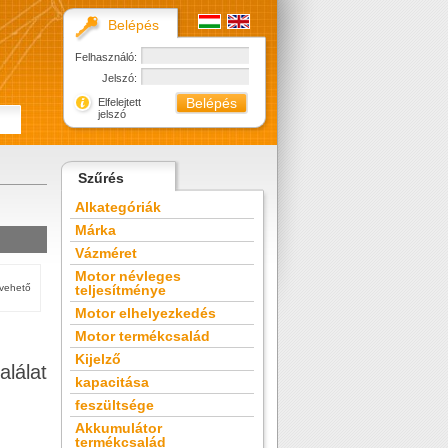
Belépés
Felhasználó:
Jelszó:
Elfelejtett
jelszó
Szűrés
Alkategóriák
Márka
Vázméret
Motor névleges
tvehető
teljesítménye
Motor elhelyezkedés
Motor termékcsalád
Kijelző
alálat
kapacitása
feszültsége
Akkumulátor
termékcsalád