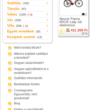
Szállítás
(182)
Tárolás
(87)
Váltás
(1199,
3 új
)
2
Neuzer Parma
Váz
(293)
MXUS Lady női
elektromos
Villa
(508,
1 új
)
trekking kerékpár
411 209 Ft
Egyéb termékek
(26)
10 %
Komplett szettek
(13)
Miért rendelj tőlünk?
Mikorra tudjátok szállítani
a terméket?
Hogyan vásárolhatok?
Hogyan egészíthetem ki a
rendelésem?
Szállítási információk
Bankkártyás fizetés
Csomagcsere.
Egyszerűbb, mint
gondolnád!
Blog
Elállás a szerződéstől