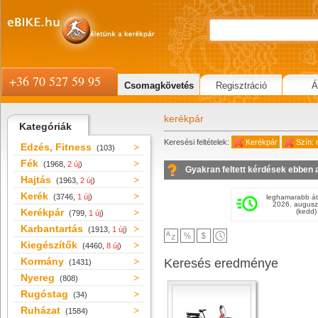
+36 70 527 59 95
Csomagkövetés
Regisztráció
Á
kerékpár
Kategóriák
Keresési feltételek:
Kerékpár
Szín: 
Edzés, Fitness
(103)
Fék
(1968,
2 új
)
Gyakran feltett kérdések ebben 
Hajtás
(1963,
2 új
)
Kerék
(3746,
1 új
)
leghamarabb át
2026. augusz
Kerékpár
(kedd)
(799,
1 új
)
Karbantartás
(1913,
1 új
)
Kiegészítők
(4460,
8 új
)
Kormány
Keresés eredménye
(1431)
Nyereg
(808)
Rugóstag
(34)
Ruházat
(1584)