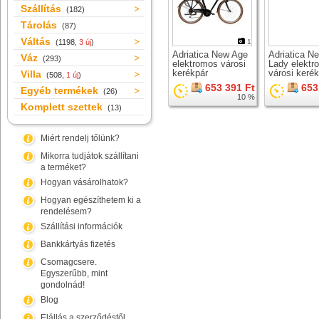
Szállítás
(182)
Tárolás
(87)
Váltás
(1198,
3 új
)
1
Adriatica New Age
Adriatica N
Váz
(293)
elektromos városi
Lady elektr
kerékpár
városi keré
Villa
(508,
1 új
)
653 391 Ft
653
Egyéb termékek
(26)
10 %
Komplett szettek
(13)
Miért rendelj tőlünk?
Mikorra tudjátok szállítani
a terméket?
Hogyan vásárolhatok?
Hogyan egészíthetem ki a
rendelésem?
Szállítási információk
Bankkártyás fizetés
Csomagcsere.
Egyszerűbb, mint
gondolnád!
Blog
Elállás a szerződéstől