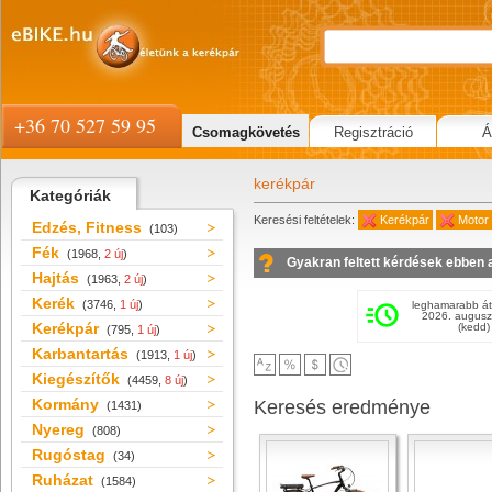
+36 70 527 59 95
Csomagkövetés
Regisztráció
Á
kerékpár
Kategóriák
Keresési feltételek:
Kerékpár
Motor
Edzés, Fitness
(103)
Fék
(1968,
2 új
)
Gyakran feltett kérdések ebben 
Hajtás
(1963,
2 új
)
Kerék
(3746,
1 új
)
leghamarabb át
2026. augusz
Kerékpár
(kedd)
(795,
1 új
)
Karbantartás
(1913,
1 új
)
Kiegészítők
(4459,
8 új
)
Kormány
Keresés eredménye
(1431)
Nyereg
(808)
Rugóstag
(34)
Ruházat
(1584)