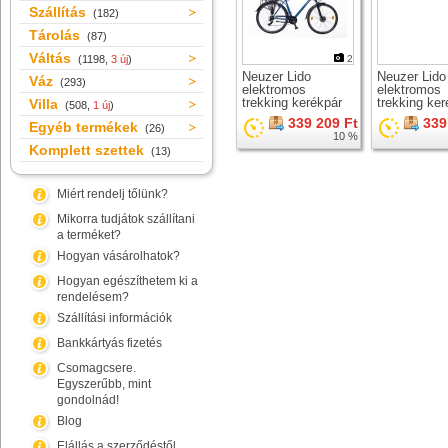
Szállítás
(182)
Tárolás
(87)
Váltás
(1198,
3 új
)
2
Neuzer Lido
Neuzer Lido
Váz
(293)
elektromos
elektromos
trekking kerékpár
trekking ker
Villa
(508,
1 új
)
339 209 Ft
339
Egyéb termékek
(26)
10 %
Komplett szettek
(13)
Miért rendelj tőlünk?
Mikorra tudjátok szállítani
a terméket?
Hogyan vásárolhatok?
Hogyan egészíthetem ki a
rendelésem?
Szállítási információk
Bankkártyás fizetés
Csomagcsere.
Egyszerűbb, mint
gondolnád!
Blog
Elállás a szerződéstől