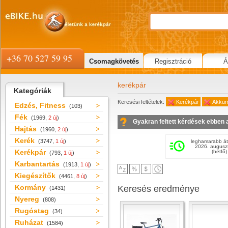
+36 70 527 59 95
Csomagkövetés
Regisztráció
Á
kerékpár
Kategóriák
Keresési feltételek:
Kerékpár
Akkum
Edzés, Fitness
(103)
Fék
(1969,
2 új
)
Gyakran feltett kérdések ebben 
Hajtás
(1960,
2 új
)
Kerék
(3747,
1 új
)
leghamarabb át
2026. augusz
Kerékpár
(hétfő)
(793,
1 új
)
Karbantartás
(1913,
1 új
)
Kiegészítők
(4461,
8 új
)
Kormány
Keresés eredménye
(1431)
Nyereg
(808)
Rugóstag
(34)
Ruházat
(1584)