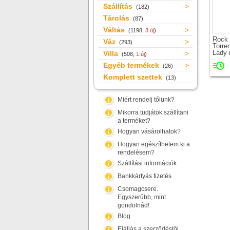
Szállítás
(182)
Tárolás
(87)
Váltás
(1198,
3 új
)
Rock
Váz
(293)
Torre
Lady 
Villa
(508,
1 új
)
elek
Egyéb termékek
kerék
(26)
Komplett szettek
(13)
Miért rendelj tőlünk?
Mikorra tudjátok szállítani
a terméket?
Hogyan vásárolhatok?
Hogyan egészíthetem ki a
rendelésem?
Szállítási információk
Bankkártyás fizetés
Csomagcsere.
Egyszerűbb, mint
gondolnád!
Blog
Elállás a szerződéstől