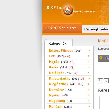
+36 70 527 59 95
Csomagkövetés
kerékp
Kategóriák
Keresési 
Edzés, Fitness
(103)
Fék
(1969,
2 új
)
Gy
Hajtás
(1963,
2 új
)
Kerék
(3746,
1 új
)
Kerékpár
(795,
1 új
)
Karbantartás
(1913,
1 új
)
Kiegészítők
(4461,
8 új
)
Kormány
Kere
(1431)
Nyereg
(808)
Rugóstag
(34)
Ruházat
(1584)