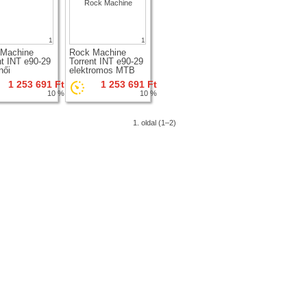
1
1
 Machine
Rock Machine
nt INT e90-29
Torrent INT e90-29
női
elektromos MTB
tromos MTB
kerékpár
1 253 691 Ft
1 253 691 Ft
pár
10 %
10 %
1. oldal (1–2)