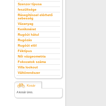
Szenzor típusa
feszültsége
Rásegítéssel elérhető
sebesség
Vázanyag
Kerékméret
Rugóút hátul
Rugózás
Rugóút elöl
Féktípus
Női vázgeometria
Fokozatok száma
Villa lockout
Váltórendszer
Kosár
A kosár üres.