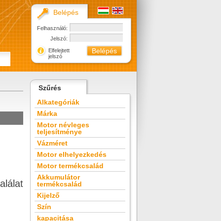
Belépés
Felhasználó:
Jelszó:
Elfelejtett
jelszó
Szűrés
Alkategóriák
Márka
Motor névleges
teljesítménye
Vázméret
Motor elhelyezkedés
Motor termékcsalád
Akkumulátor
alálat
termékcsalád
Kijelző
Szín
kapacitása