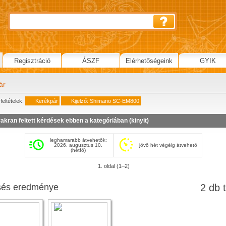
Regisztráció
ÁSZF
Elérhetőségeink
GYIK
ár
feltételek:
Kerékpár
Kijelző: Shimano SC-EM800
akran feltett kérdések ebben a kategóriában (
kinyit
)
leghamarabb átvehetők:
2026. augusztus 10.
jövő hét végéig átvehető
(hétfő)
1. oldal (1–2)
sés eredménye
2 db t