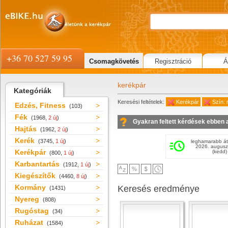
+36 70 527 59 95
Csomagkövetés
Regisztráció
Á
kerékpár
Kategóriák
Keresési feltételek:
Kerékpár
Szín: m
Edzés, Fitness
(103)
Fék
(1968,
2 új
)
Gyakran feltett kérdések ebben 
Hajtás
(1962,
2 új
)
Kerék
(3745,
1 új
)
leghamarabb át
2026. augusz
Kerékpár
(kedd)
(800,
1 új
)
Karbantartás
(1912,
1 új
)
Kiegészítők
(4460,
8 új
)
Kormány
Keresés eredménye
(1431)
Nyereg
(808)
Rugóstag
(34)
Ruházat
(1584)