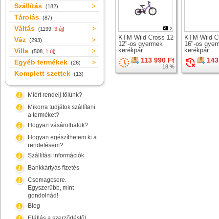
Szállítás
(182)
Tárolás
(87)
Váltás
(1199,
3 új
)
2
KTM Wild Cross 12
KTM Wild C
Váz
(293)
12"-os gyermek
16"-os gye
kerékpár
kerékpár
Villa
(508,
1 új
)
113 990 Ft
143
Egyéb termékek
(26)
18 %
Komplett szettek
(13)
Miért rendelj tőlünk?
Mikorra tudjátok szállítani
a terméket?
Hogyan vásárolhatok?
Hogyan egészíthetem ki a
rendelésem?
Szállítási információk
Bankkártyás fizetés
Csomagcsere.
Egyszerűbb, mint
gondolnád!
Blog
Elállás a szerződéstől