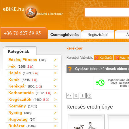
+36 70 527 59 95
Csomagkövetés
Regisztráció
Á
kerékpár
Kategóriák
Keresési feltételek:
Kerékpár
Vázmé
Edzés, Fitness
(103)
Fék
(1968,
2 új
)
Gyakran feltett kérdések ebben 
Hajtás
(1963,
2 új
)
Kerék
(3745,
1 új
)
leghamarabb át
2026. augusz
Kerékpár
(kedd)
(800,
1 új
)
Karbantartás
(1912,
1 új
)
Kiegészítők
(4460,
8 új
)
Kormány
Keresés eredménye
(1431)
Nyereg
(808)
Rugóstag
(34)
Ruházat
(1584)