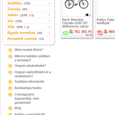
Szállítás
(182)
Tárolás
(87)
Váltás
(1199,
3 új
)
2
Rock Machine
Kellys Gate
Váz
(293)
Cityride e100 SD
kerékpár
elektromos városi
Villa
(508,
1 új
)
kerékpár
761 391 Ft
465
Egyéb termékek
(26)
10 %
Komplett szettek
(13)
Miért rendelj tőlünk?
Mikorra tudjátok szállítani
a terméket?
Hogyan vásárolhatok?
Hogyan egészíthetem ki a
rendelésem?
Szállítási információk
Bankkártyás fizetés
Csomagcsere.
Egyszerűbb, mint
gondolnád!
Blog
Elállás a szerződéstől