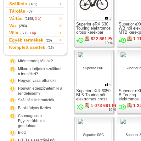
Szállítás
(182)
Tárolás
(87)
Váltás
(1198,
3 új
)
1
Superior eRX 630
Superior eX
Váz
(293)
Touring elektromos
WB női ele
cross kerékpár
MTB kerékp
Villa
(508,
1 új
)
822 591 Ft
1 1
Egyéb termékek
(26)
10 %
Komplett szettek
(13)
Miért rendelj tőlünk?
Mikorra tudjátok szállítani
a terméket?
Hogyan vásárolhatok?
1
Hogyan egészíthetem ki a
Superior eXR 6050
Superior eX
rendelésem?
BLS Touring női
B Touring
elektromos cross
elektromos
Szállítási információk
kerékpár
trekking ker
1 073 691 Ft
1 2
Bankkártyás fizetés
10 %
Csomagcsere.
Egyszerűbb, mint
gondolnád!
Blog
Elállás a szerződéstől