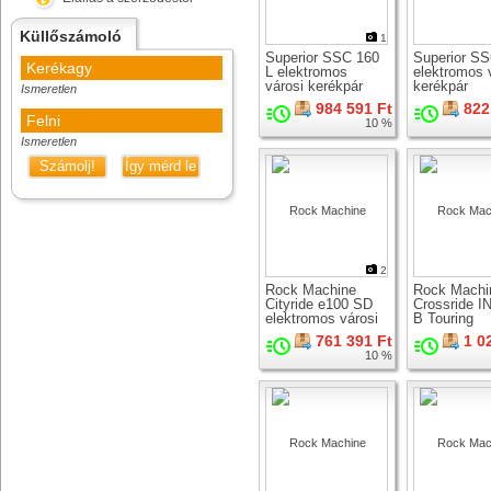
Küllőszámoló
1
Superior SSC 160
Superior S
Kerékagy
L elektromos
elektromos 
városi kerékpár
kerékpár
Ismeretlen
984 591 Ft
822
Felni
10 %
Ismeretlen
Számolj!
Így mérd le
2
Rock Machine
Rock Machi
Cityride e100 SD
Crossride I
elektromos városi
B Touring
kerékpár
elektromos 
761 391 Ft
1 0
kerékpár
10 %