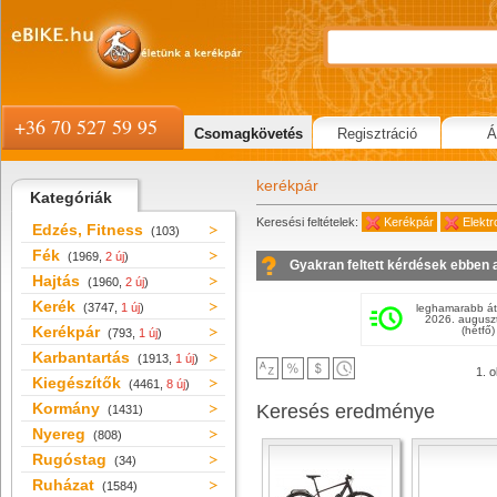
+36 70 527 59 95
Csomagkövetés
Regisztráció
Á
kerékpár
Kategóriák
Keresési feltételek:
Kerékpár
Elekt
Edzés, Fitness
(103)
Fék
(1969,
2 új
)
Gyakran feltett kérdések ebben 
Hajtás
(1960,
2 új
)
Kerék
(3747,
1 új
)
leghamarabb át
2026. augusz
Kerékpár
(hétfő)
(793,
1 új
)
Karbantartás
(1913,
1 új
)
1. o
Kiegészítők
(4461,
8 új
)
Kormány
Keresés eredménye
(1431)
Nyereg
(808)
Rugóstag
(34)
Ruházat
(1584)