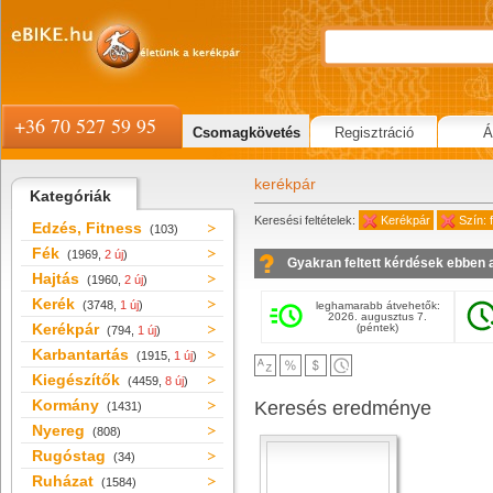
+36 70 527 59 95
Csomagkövetés
Regisztráció
Á
kerékpár
Kategóriák
Keresési feltételek:
Kerékpár
Szín:
Edzés, Fitness
(103)
Fék
(1969,
2 új
)
Gyakran feltett kérdések ebben 
Hajtás
(1960,
2 új
)
Kerék
(3748,
1 új
)
leghamarabb átvehetők:
2026. augusztus 7.
Kerékpár
(péntek)
(794,
1 új
)
Karbantartás
(1915,
1 új
)
Kiegészítők
(4459,
8 új
)
Kormány
Keresés eredménye
(1431)
Nyereg
(808)
Rugóstag
(34)
Ruházat
(1584)