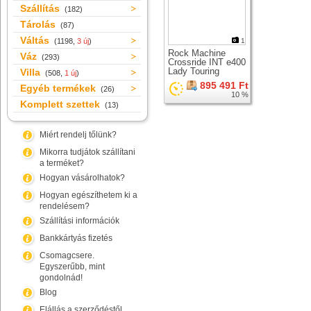
Szállítás
(182)
Tárolás
(87)
Váltás
(1198,
3 új
)
1
Rock Machine
Váz
(293)
Crossride INT e400
Lady Touring
Villa
(508,
1 új
)
elektromos cross
895 491 Ft
Egyéb termékek
kerékpár
(26)
10 %
Komplett szettek
(13)
Miért rendelj tőlünk?
Mikorra tudjátok szállítani
a terméket?
Hogyan vásárolhatok?
Hogyan egészíthetem ki a
rendelésem?
Szállítási információk
Bankkártyás fizetés
Csomagcsere.
Egyszerűbb, mint
gondolnád!
Blog
Elállás a szerződéstől