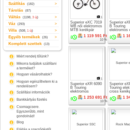
Szállítás
(182)
Tárolás
(87)
Váltás
(1198,
3 új
)
1
Superior eXC 7019
Superior eX
Váz
(293)
WB női elektromos
B Touring
MTB kerékpár
elektromos 
Villa
(508,
1 új
)
kerékpár
1 119 591 Ft
1 1
Egyéb termékek
(26)
10 %
Komplett szettek
(13)
Miért rendelj tőlünk?
Mikorra tudjátok szállítani
a terméket?
Hogyan vásárolhatok?
1
Hogyan egészíthetem ki a
Superior eXR 6090
Superior eX
rendelésem?
B Touring
Touring ele
elektromos
cross kerék
Szállítási információk
trekking kerékpár
1 253 691 Ft
1 3
Bankkártyás fizetés
10 %
Csomagcsere.
Egyszerűbb, mint
gondolnád!
Blog
Elállás a szerződéstől