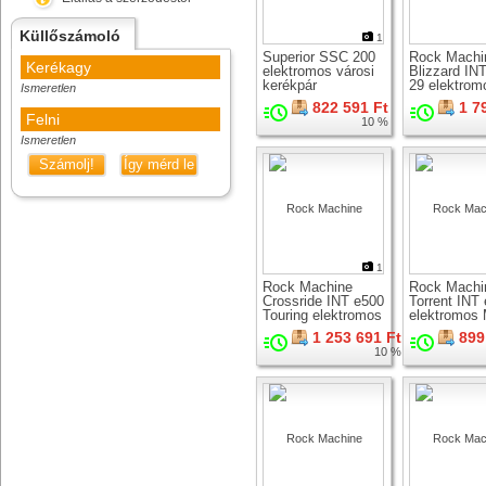
Küllőszámoló
1
Superior SSC 200
Rock Machi
Kerékagy
elektromos városi
Blizzard IN
kerékpár
29 elektrom
Ismeretlen
MTB kerékp
822 591 Ft
1 7
Felni
10 %
Ismeretlen
Számolj!
Így mérd le
1
Rock Machine
Rock Machi
Crossride INT e500
Torrent INT
Touring elektromos
elektromos
cross kerékpár
kerékpár
1 253 691 Ft
899
10 %