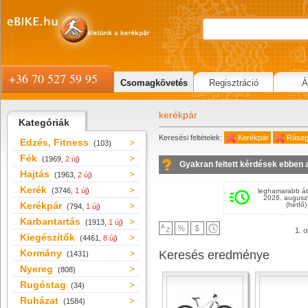
+36 70 527 59 95
Csomagkövetés
Regisztráció
Á
kerékpár
Kategóriák
Keresési feltételek:
Kerékpár
Rásegí
Edzés, Fitness
(103)
Fék
(1969,
2 új
)
Gyakran feltett kérdések ebben 
Hajtás
(1963,
2 új
)
Kerék
(3746,
1 új
)
leghamarabb át
2026. augusz
Kerékpár
(hétfő)
(794,
1 új
)
Karbantartás
(1913,
1 új
)
1. o
Kiegészítők
(4461,
8 új
)
Kormány
Keresés eredménye
(1431)
Nyereg
(808)
Rugóstag
(34)
Ruházat
(1584)