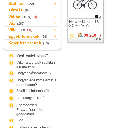
Szállítás
(182)
Tárolás
(87)
Váltás
(1199,
3 új
)
3
Neuzer Nelson 18
Váz
(293)
XC kerékpár
Villa
(508,
1 új
)
96 210 Ft
Egyéb termékek
(26)
10 %
Komplett szettek
(13)
Miért rendelj tőlünk?
Mikorra tudjátok szállítani
a terméket?
Hogyan vásárolhatok?
Hogyan egészíthetem ki a
rendelésem?
Szállítási információk
Bankkártyás fizetés
Csomagcsere.
Egyszerűbb, mint
gondolnád!
Blog
Elállás a szerződéstől