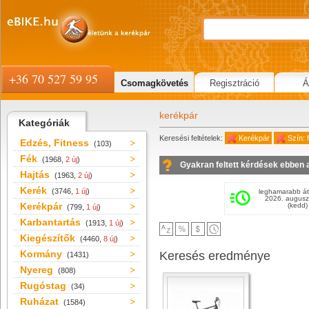
+36 70 527 59 95
Csomagkövetés
Regisztráció
Á
kerékpár
Kategóriák
Keresési feltételek:
Kerékpár
Szín: 
Edzés, Fitness
(103)
Fék
(1968,
2 új
)
Gyakran feltett kérdések ebben 
Hajtás
(1963,
2 új
)
Kerék
(3746,
1 új
)
leghamarabb át
2026. augusz
Kerékpár
(kedd)
(799,
1 új
)
Karbantartás
(1913,
1 új
)
Kiegészítők
(4460,
8 új
)
Kormány
Keresés eredménye
(1431)
Nyereg
(808)
Rugóstag
(34)
Ruházat
(1584)