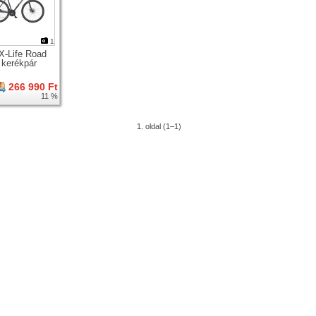
1
-Life Road
 kerékpár
266 990 Ft
11 %
1. oldal (1–1)