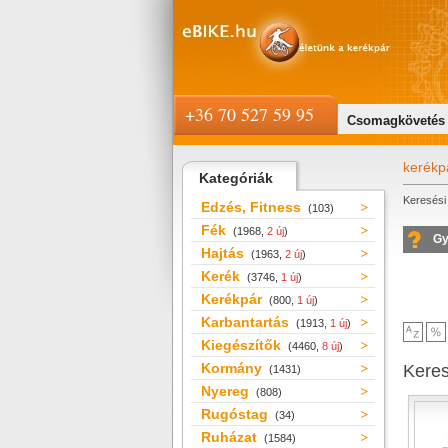
+36 70 527 59 95
Csomagkövetés
kerékp
Kategóriák
Keresési 
Edzés, Fitness
(103)
Fék
(1968,
2 új
)
Gy
Hajtás
(1963,
2 új
)
Kerék
(3746,
1 új
)
Kerékpár
(800,
1 új
)
Karbantartás
(1913,
1 új
)
Kiegészítők
(4460,
8 új
)
Kormány
Kere
(1431)
Nyereg
(808)
Rugóstag
(34)
Ruházat
(1584)