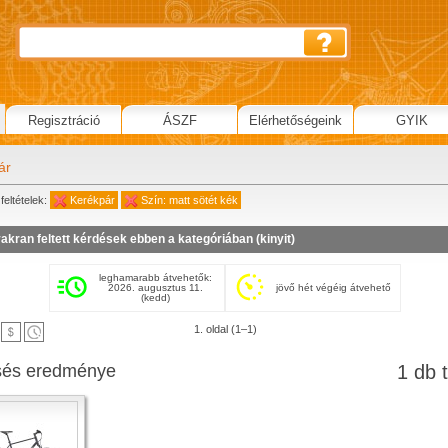
Regisztráció
ÁSZF
Elérhetőségeink
GYIK
ár
feltételek:
Kerékpár
Szín: matt sötét kék
akran feltett kérdések ebben a kategóriában (
kinyit
)
leghamarabb átvehetők:
2026. augusztus 11.
jövő hét végéig átvehető
(kedd)
1. oldal (1–1)
sés eredménye
1 db t