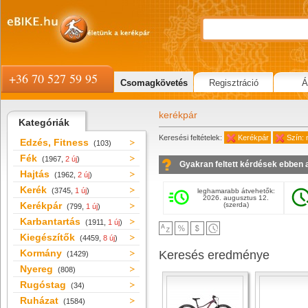
+36 70 527 59 95
Csomagkövetés
Regisztráció
Á
kerékpár
Kategóriák
Keresési feltételek:
Kerékpár
Szín:
Edzés, Fitness
(103)
Fék
(1967,
2 új
)
Gyakran feltett kérdések ebben 
Hajtás
(1962,
2 új
)
Kerék
(3745,
1 új
)
leghamarabb átvehetők:
2026. augusztus 12.
Kerékpár
(szerda)
(799,
1 új
)
Karbantartás
(1911,
1 új
)
Kiegészítők
(4459,
8 új
)
Kormány
Keresés eredménye
(1429)
Nyereg
(808)
Rugóstag
(34)
Ruházat
(1584)