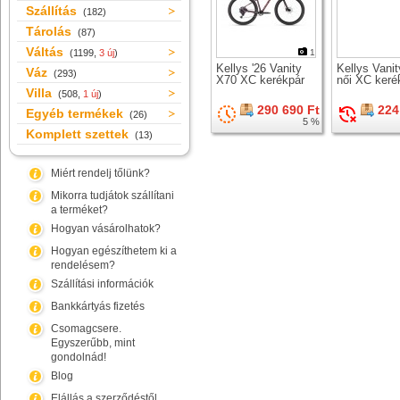
Szállítás
(182)
Tárolás
(87)
Váltás
(1199,
3 új
)
1
Kellys '26 Vanity
Kellys Vanit
Váz
(293)
X70 XC kerékpár
női XC keré
Villa
(508,
1 új
)
290 690 Ft
224
Egyéb termékek
(26)
5 %
Komplett szettek
(13)
Miért rendelj tőlünk?
Mikorra tudjátok szállítani
a terméket?
Hogyan vásárolhatok?
Hogyan egészíthetem ki a
rendelésem?
Szállítási információk
Bankkártyás fizetés
Csomagcsere.
Egyszerűbb, mint
gondolnád!
Blog
Elállás a szerződéstől