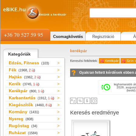
+36 70 527 59 95
Csomagkövetés
Regisztráció
Á
kerékpár
Kategóriák
Keresési feltételek:
Kerékpár
Szín: 
Edzés, Fitness
(103)
Fék
(1968,
2 új
)
Gyakran feltett kérdések ebben 
Hajtás
(1962,
2 új
)
Kerék
(3745,
1 új
)
leghamarabb át
2026. augusz
Kerékpár
(kedd)
(800,
1 új
)
Karbantartás
(1912,
1 új
)
Kiegészítők
(4460,
8 új
)
Kormány
Keresés eredménye
(1431)
Nyereg
(808)
Rugóstag
(34)
Ruházat
(1584)