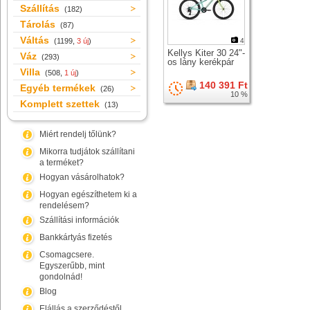
Szállítás
(182)
Tárolás
(87)
Váltás
(1199,
3 új
)
4
Kellys Kiter 30 24"-
Váz
(293)
os lány kerékpár
Villa
(508,
1 új
)
140 391 Ft
Egyéb termékek
(26)
10 %
Komplett szettek
(13)
Miért rendelj tőlünk?
Mikorra tudjátok szállítani
a terméket?
Hogyan vásárolhatok?
Hogyan egészíthetem ki a
rendelésem?
Szállítási információk
Bankkártyás fizetés
Csomagcsere.
Egyszerűbb, mint
gondolnád!
Blog
Elállás a szerződéstől