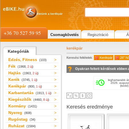
+36 70 527 59 95
Csomagkövetés
Regisztráció
Á
kerékpár
Kategóriák
Keresési feltételek:
Kerékpár
26" Nő
Edzés, Fitness
(103)
Fék
(1968,
2 új
)
Gyakran feltett kérdések ebben 
Hajtás
(1963,
2 új
)
Kerék
(3745,
1 új
)
leghamarabb át
2026. augusz
Kerékpár
(kedd)
(800,
1 új
)
Karbantartás
(1913,
1 új
)
Kiegészítők
(4460,
8 új
)
Kormány
Keresés eredménye
(1431)
Nyereg
(808)
Rugóstag
(34)
Ruházat
(1584)