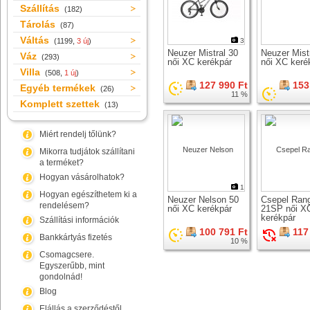
Szállítás
(182)
Tárolás
(87)
Váltás
(1199,
3 új
)
3
Neuzer Mistral 30
Neuzer Mist
Váz
(293)
női XC kerékpár
női XC keré
Villa
(508,
1 új
)
127 990 Ft
153
Egyéb termékek
(26)
11 %
Komplett szettek
(13)
Miért rendelj tőlünk?
Mikorra tudjátok szállítani
a terméket?
Hogyan vásárolhatok?
1
Hogyan egészíthetem ki a
Neuzer Nelson 50
Csepel Ran
rendelésem?
női XC kerékpár
21SP női X
kerékpár
Szállítási információk
100 791 Ft
117
Bankkártyás fizetés
10 %
Csomagcsere.
Egyszerűbb, mint
gondolnád!
Blog
Elállás a szerződéstől