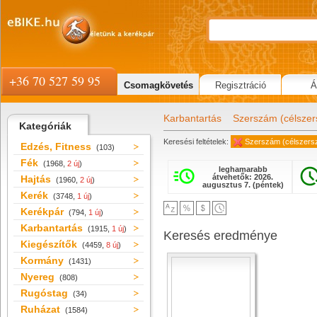
+36 70 527 59 95
Csomagkövetés
Regisztráció
Á
Karbantartás
Szerszám (célsze
Kategóriák
Keresési feltételek:
Szerszám (célszers
Edzés, Fitness
(103)
Fék
(1968,
2 új
)
leghamarabb
átvehetők: 2026.
Hajtás
(1960,
2 új
)
augusztus 7. (péntek)
Kerék
(3748,
1 új
)
Kerékpár
(794,
1 új
)
Karbantartás
(1915,
1 új
)
Keresés eredménye
Kiegészítők
(4459,
8 új
)
Kormány
(1431)
Nyereg
(808)
Rugóstag
(34)
Ruházat
(1584)