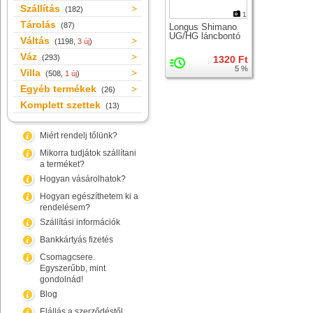
Szállítás
(182)
1
Tárolás
(87)
Longus Shimano
UG/HG láncbontó
Váltás
(1198,
3 új
)
Váz
(293)
1320 Ft
5 %
Villa
(508,
1 új
)
Egyéb termékek
(26)
Komplett szettek
(13)
Miért rendelj tőlünk?
Mikorra tudjátok szállítani
a terméket?
Hogyan vásárolhatok?
Hogyan egészíthetem ki a
rendelésem?
Szállítási információk
Bankkártyás fizetés
Csomagcsere.
Egyszerűbb, mint
gondolnád!
Blog
Elállás a szerződéstől