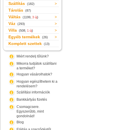
Szállítás
(182)
Tárolás
(87)
Váltás
(1199,
3 új
)
Váz
(293)
Villa
(508,
1 új
)
Egyéb termékek
(26)
Komplett szettek
(13)
Miért rendelj tőlünk?
Mikorra tudjátok szállítani
a terméket?
Hogyan vásárolhatok?
Hogyan egészíthetem ki a
rendelésem?
Szállítási információk
Bankkártyás fizetés
Csomagcsere.
Egyszerűbb, mint
gondolnád!
Blog
Elállás a szerződéstől