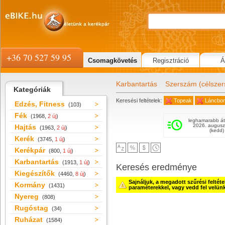
+36 70 527 59 95
Csomagkövetés
Regisztráció
Á
Karbantartás
Szerszám (célsze
Kategóriák
Keresési feltételek:
Topeak
Láncbon
Edzés, Fitness
(103)
Fék
(1968,
2 új
)
leghamarabb át
2026. augusz
Hajtás
(1963,
2 új
)
(kedd)
Kerék
(3745,
1 új
)
Kerékpár
(800,
1 új
)
Karbantartás
(1913,
1 új
)
Keresés eredménye
Kiegészítők
(4460,
8 új
)
Sajnáljuk, a megadott szűrési feltét
Kormány
(1431)
paraméterekkel, vagy vedd fel velün
Nyereg
(808)
Rugóstag
(34)
Ruházat
(1584)