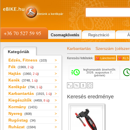
+36 70 527 59 95
Csomagkövetés
Regisztráció
Á
Karbantartás
Szerszám (célsze
Kategóriák
Keresési feltételek:
Láncbontó
KLS
Edzés, Fitness
(103)
Fék
(1969,
2 új
)
leghamarabb átvehetők:
2026. augusztus 7.
Hajtás
(1960,
2 új
)
(péntek)
Kerék
(3748,
1 új
)
Kerékpár
(794,
1 új
)
Karbantartás
(1915,
1 új
)
Keresés eredménye
Kiegészítők
(4459,
8 új
)
Kormány
(1431)
Nyereg
(808)
Rugóstag
(34)
Ruházat
(1584)