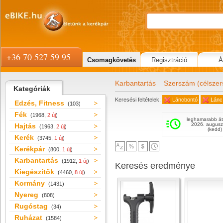
+36 70 527 59 95
Csomagkövetés
Regisztráció
Á
Karbantartás
Szerszám (célsze
Kategóriák
Keresési feltételek:
Láncbontó
Lánc
Edzés, Fitness
(103)
Fék
(1968,
2 új
)
leghamarabb át
2026. augusz
Hajtás
(1963,
2 új
)
(kedd)
Kerék
(3745,
1 új
)
Kerékpár
(800,
1 új
)
Karbantartás
(1912,
1 új
)
Keresés eredménye
Kiegészítők
(4460,
8 új
)
Kormány
(1431)
Nyereg
(808)
Rugóstag
(34)
Ruházat
(1584)