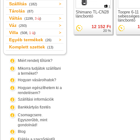
Szállítás
(182)
1
Tárolás
(87)
Shimano TL-CN28
Toopre 6-11
láncbontó
sebességes
Váltás
(1199,
3 új
)
láncbontó
Váz
(293)
12 152 Ft
1
20 %
Villa
(508,
1 új
)
Egyéb termékek
(26)
Komplett szettek
(13)
Miért rendelj tőlünk?
Mikorra tudjátok szállítani
a terméket?
Hogyan vásárolhatok?
Hogyan egészíthetem ki a
rendelésem?
Szállítási információk
Bankkártyás fizetés
Csomagcsere.
Egyszerűbb, mint
gondolnád!
Blog
Elállás a szerződéstől