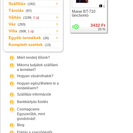
Szállítás
(182)
1
Tárolás
(87)
Marwi BT-710
láncbontó
Váltás
(1199,
3 új
)
Váz
(293)
3432 Ft
20 %
Villa
(508,
1 új
)
Egyéb termékek
(26)
Komplett szettek
(13)
Miért rendelj tőlünk?
Mikorra tudjátok szállítani
a terméket?
Hogyan vásárolhatok?
Hogyan egészíthetem ki a
rendelésem?
Szállítási információk
Bankkártyás fizetés
Csomagcsere.
Egyszerűbb, mint
gondolnád!
Blog
Elállás a szerződéstől