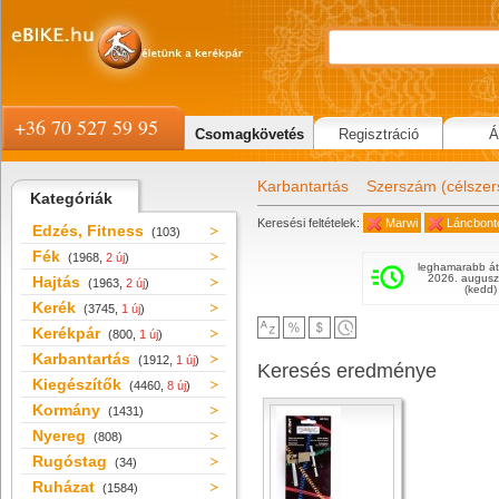
+36 70 527 59 95
Csomagkövetés
Regisztráció
Á
Karbantartás
Szerszám (célsze
Kategóriák
Keresési feltételek:
Marwi
Láncbont
Edzés, Fitness
(103)
Fék
(1968,
2 új
)
leghamarabb át
2026. augusz
Hajtás
(1963,
2 új
)
(kedd)
Kerék
(3745,
1 új
)
Kerékpár
(800,
1 új
)
Karbantartás
(1912,
1 új
)
Keresés eredménye
Kiegészítők
(4460,
8 új
)
Kormány
(1431)
Nyereg
(808)
Rugóstag
(34)
Ruházat
(1584)