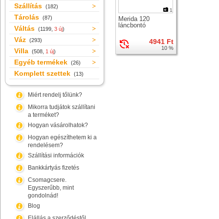
Szállítás
(182)
1
Tárolás
(87)
Merida 120
láncbontó
Váltás
(1199,
3 új
)
Váz
(293)
4941 Ft
10 %
Villa
(508,
1 új
)
Egyéb termékek
(26)
Komplett szettek
(13)
Miért rendelj tőlünk?
Mikorra tudjátok szállítani
a terméket?
Hogyan vásárolhatok?
Hogyan egészíthetem ki a
rendelésem?
Szállítási információk
Bankkártyás fizetés
Csomagcsere.
Egyszerűbb, mint
gondolnád!
Blog
Elállás a szerződéstől