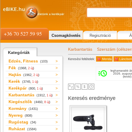
+36 70 527 59 95
Csomagkövetés
Regisztráció
Á
Karbantartás
Szerszám (célsze
Kategóriák
Keresési feltételek:
Merida
Láncbon
Edzés, Fitness
(103)
Fék
(1968,
2 új
)
leghamarabb át
2026. augusz
Hajtás
(1962,
2 új
)
(kedd)
Kerék
(3745,
1 új
)
Kerékpár
(800,
1 új
)
Karbantartás
(1912,
1 új
)
Keresés eredménye
Kiegészítők
(4460,
8 új
)
Kormány
(1431)
Nyereg
(808)
Rugóstag
(34)
Ruházat
(1584)