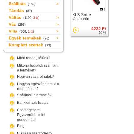
Szállítás
(182)
1
Tárolás
(87)
KLS Spike
Váltás
(1199,
3 új
)
láncbontó
Váz
(293)
4232 Ft
Villa
(508,
1 új
)
20 %
Egyéb termékek
(26)
Komplett szettek
(13)
Miért rendelj tőlünk?
Mikorra tudjátok szállítani
a terméket?
Hogyan vásárolhatok?
Hogyan egészíthetem ki a
rendelésem?
Szállítási információk
Bankkártyás fizetés
Csomagcsere.
Egyszerűbb, mint
gondolnád!
Blog
Elállás a szerződéstől