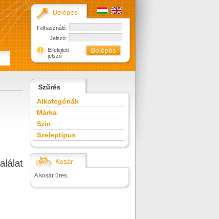
Belépés
Felhasználó:
Jelszó:
Elfelejtett
jelszó
Szűrés
Alkategóriák
Márka
Szín
Szeleptípus
Kosár
alálat
A kosár üres.