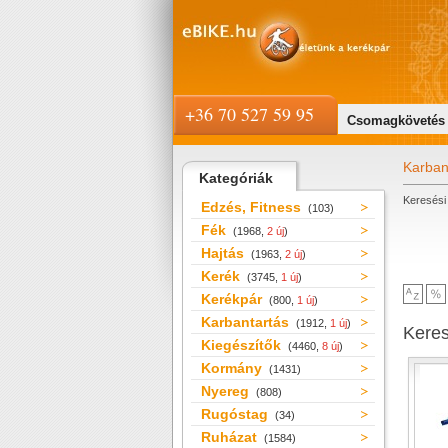
+36 70 527 59 95
Csomagkövetés
Karban
Kategóriák
Keresési 
Edzés, Fitness
(103)
Fék
(1968,
2 új
)
Hajtás
(1963,
2 új
)
Kerék
(3745,
1 új
)
Kerékpár
(800,
1 új
)
Karbantartás
(1912,
1 új
)
Kere
Kiegészítők
(4460,
8 új
)
Kormány
(1431)
Nyereg
(808)
Rugóstag
(34)
Ruházat
(1584)