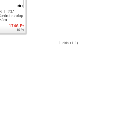
1
BTL-207
ontrol szelep
szám
1746 Ft
10 %
1. oldal (1–1)