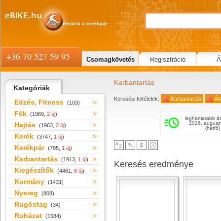
+36 70 527 59 95
Csomagkövetés
Regisztráció
Á
Karbantartás
Kategóriák
Keresési feltételek:
Karbantartás
Át
Edzés, Fitness
(103)
Fék
(1969,
2 új
)
leghamarabb át
2026. augusz
Hajtás
(1963,
2 új
)
(hétfő)
Kerék
(3747,
1 új
)
Kerékpár
(795,
1 új
)
Karbantartás
(1913,
1 új
)
Keresés eredménye
Kiegészítők
(4461,
8 új
)
Kormány
(1431)
Nyereg
(808)
Rugóstag
(34)
Ruházat
(1584)