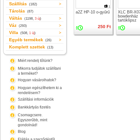
Szállítás
(182)
1
Tárolás
(87)
a2Z HP-10 o-gyűrű
XLC BR-X0
bowdenház
Váltás
(1198,
3 új
)
tartóklipsz
kábelvezető
Váz
(293)
250 Ft
Villa
(508,
1 új
)
Egyéb termékek
(26)
Komplett szettek
(13)
Miért rendelj tőlünk?
Mikorra tudjátok szállítani
a terméket?
Hogyan vásárolhatok?
Hogyan egészíthetem ki a
rendelésem?
Szállítási információk
Bankkártyás fizetés
Csomagcsere.
Egyszerűbb, mint
gondolnád!
Blog
Elállás a szerződéstől