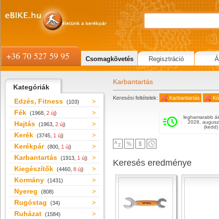
+36 70 527 59 95
Csomagkövetés
Regisztráció
Á
Karbantartás
Kategóriák
Keresési feltételek:
Karbantartás
Kó
Edzés, Fitness
(103)
Fék
(1968,
2 új
)
leghamarabb át
2026. augusz
Hajtás
(1963,
2 új
)
(kedd)
Kerék
(3745,
1 új
)
Kerékpár
(800,
1 új
)
Karbantartás
(1913,
1 új
)
Keresés eredménye
Kiegészítők
(4460,
8 új
)
Kormány
(1431)
Nyereg
(808)
Rugóstag
(34)
Ruházat
(1584)