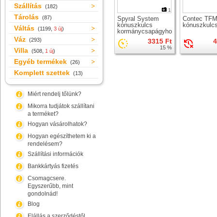
Szállítás
(182)
1
Tárolás
(87)
Spyral System
Contec TFM
kónuszkulcs
kónuszkulc
Váltás
(1199,
3 új
)
kormánycsapágyhoz
Váz
(293)
3315 Ft
4
15 %
Villa
(508,
1 új
)
Egyéb termékek
(26)
Komplett szettek
(13)
Miért rendelj tőlünk?
Mikorra tudjátok szállítani
a terméket?
Hogyan vásárolhatok?
Hogyan egészíthetem ki a
rendelésem?
Szállítási információk
Bankkártyás fizetés
Csomagcsere.
Egyszerűbb, mint
gondolnád!
Blog
Elállás a szerződéstől