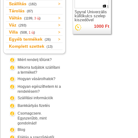
Szállítás
(182)
1
Tárolás
(87)
Spyral Univerzális
küllőkulcs szelep
Váltás
(1199,
3 új
)
kiszedővel
Váz
(293)
1000 Ft
Villa
(508,
1 új
)
Egyéb termékek
(26)
Komplett szettek
(13)
Miért rendelj tőlünk?
Mikorra tudjátok szállítani
a terméket?
Hogyan vásárolhatok?
Hogyan egészíthetem ki a
rendelésem?
Szállítási információk
Bankkártyás fizetés
Csomagcsere.
Egyszerűbb, mint
gondolnád!
Blog
Elállás a szerződéstől