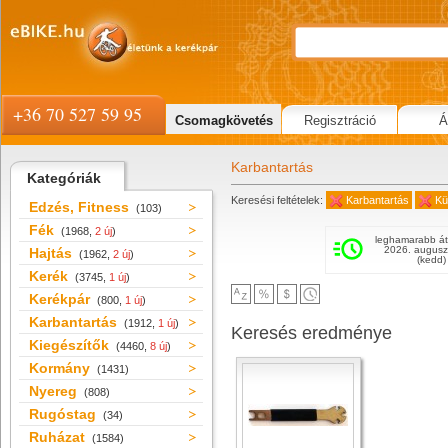
+36 70 527 59 95
Csomagkövetés
Regisztráció
Á
Karbantartás
Kategóriák
Keresési feltételek:
Karbantartás
Kü
Edzés, Fitness
(103)
Fék
(1968,
2 új
)
leghamarabb át
2026. augusz
Hajtás
(1962,
2 új
)
(kedd)
Kerék
(3745,
1 új
)
Kerékpár
(800,
1 új
)
Karbantartás
(1912,
1 új
)
Keresés eredménye
Kiegészítők
(4460,
8 új
)
Kormány
(1431)
Nyereg
(808)
Rugóstag
(34)
Ruházat
(1584)